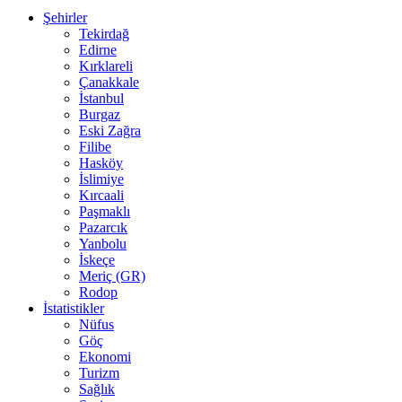
Şehirler
Tekirdağ
Edirne
Kırklareli
Çanakkale
İstanbul
Burgaz
Eski Zağra
Filibe
Hasköy
İslimiye
Kırcaali
Paşmaklı
Pazarcık
Yanbolu
İskeçe
Meriç (GR)
Rodop
İstatistikler
Nüfus
Göç
Ekonomi
Turizm
Sağlık