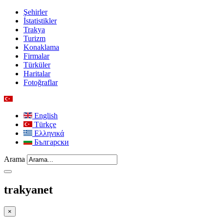
Şehirler
İstatistikler
Trakya
Turizm
Konaklama
Firmalar
Türküler
Haritalar
Fotoğraflar
English
Türkçe
Ελληνικά
Български
Arama
trakyanet
×