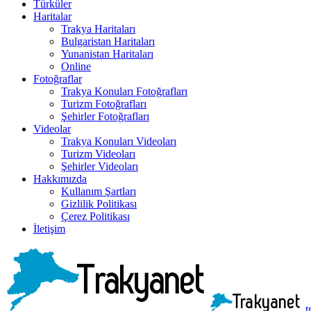
Türküler
Haritalar
Trakya Haritaları
Bulgaristan Haritaları
Yunanistan Haritaları
Online
Fotoğraflar
Trakya Konuları Fotoğrafları
Turizm Fotoğrafları
Şehirler Fotoğrafları
Videolar
Trakya Konuları Videoları
Turizm Videoları
Şehirler Videoları
Hakkımızda
Kullanım Şartları
Gizlilik Politikası
Çerez Politikası
İletişim
t