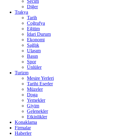
Seçim
Diğer
Trakya
Tarih
Coğrafya
Eğitim
İdari Durum
Ekonomi
Sağlık
Ulaşım
Basın
Spor
Ünlüler
Turizm
Mesire Yerleri
Tarihi Eserler
Müzeler
Doga
Yemekler
Giyim
Gelenekler
Etkinlikler
Konaklama
Firmalar
Haberler