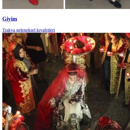
Giyim
Trakya geleneksel kıyafetleri