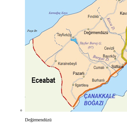
Değirmendüzü