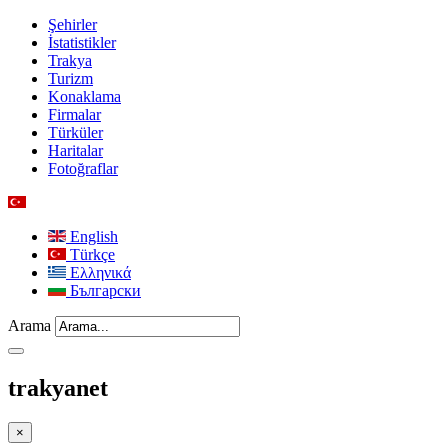
Şehirler
İstatistikler
Trakya
Turizm
Konaklama
Firmalar
Türküler
Haritalar
Fotoğraflar
English
Türkçe
Ελληνικά
Български
Arama
trakyanet
×