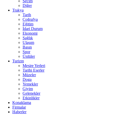
Seçim
Diğer
Trakya
Tarih
Coğrafya
Eğitim
İdari Durum
Ekonomi
Sağlık
Ulaşım
Basın
Spor
Ünlüler
Turizm
Mesire Yerleri
Tarihi Eserler
Müzeler
Doga
Yemekler
Giyim
Gelenekler
Etkinlikler
Konaklama
Firmalar
Haberler