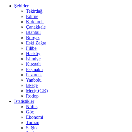
Şehirler
Tekirdağ
Edirne
Kırklareli
Çanakkale
İstanbul
Burgaz
Eski Zağra
Filibe
Hasköy
İslimiye
Kırcaali
Paşmaklı
Pazarcık
Yanbolu
İskeçe
Meriç (GR)
Rodop
İstatistikler
Nüfus
Göç
Ekonomi
Turizm
Sağlık