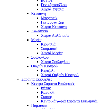
Εσέτσε
Γενικάρπουζλου
Χωριά Ύψαλα
Κεσσάνη
Μπεγεντίκ
Γενιμουχατζήρ
Χωριά Κεσσάνη
Λαλάπασα
Χωριά Λαλάπασα
Μερίτς
Κιουπλιά
Σουμπασή
Χωριά Μερίτς
Σούλογλου
Χωριά Σούλογλου
Ουζούν Κιοπρού
Κιρτζαλί
Χωριά Ουζούν Κιοπρού
Σαράντα Εκκλησιές
Κέντρο Σαράντα Εκκλησιές
Ινέτσε
Καβακλί
Σκοπός
Κεντρικά χωριά Σαράντα Εκκλησιές
Πάμπασκι