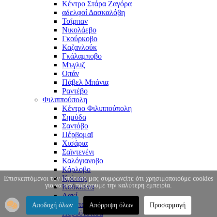
Κέντρο Στάρα Ζαγόρα
αδελφοί Δασκαλόβη
Τσίρπαν
Νικολάεβο
Γκούρκοβο
Καζανλούκ
Γκάλαμποβο
Μъγλιζ
Οπάν
Πάβελ Μπάνια
Ραντέβο
Φιλιππούπολη
Κέντρο Φιλιππούπολη
Σημύδα
Σαντόβο
Πέρβομαϊ
Χισάρια
Σαϊντενένι
Καλόγιανοβο
Κάρλοβο
Κρίτσιμ
Επισκεπτόμενοι τον ιστότοπό μας συμφωνείτε ότι χρησιμοποιούμε cookies
για να σας παρέχουμε την καλύτερη εμπειρία.
Κούκλενα
Λακί
Μαρίτσα
Αποδοχή όλων
Απόρριψη όλων
Προσαρμογή
Περούτσιτσα