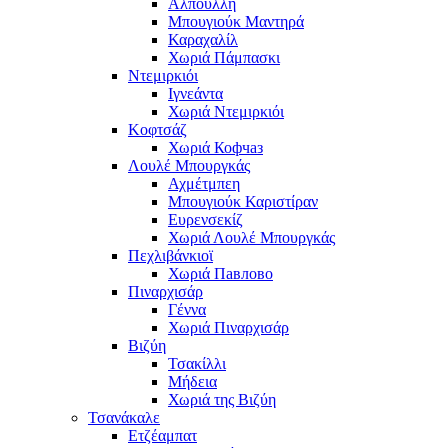
Αλπούλλη
Μπουγιούκ Μαντηρά
Καραχαλίλ
Χωριά Πάμπασκι
Ντεμιρκιόι
Ιγνεάντα
Χωριά Ντεμιρκιόι
Κοφτσάζ
Χωριά Кофчаз
Λουλέ Μπουργκάς
Αχμέτμπεη
Μπουγιούκ Καριστίραν
Ευρενσεκίζ
Χωριά Λουλέ Μπουργκάς
Πεχλιβάνκιοϊ
Χωριά Павлово
Πιναρχισάρ
Γέννα
Χωριά Πιναρχισάρ
Βιζύη
Τσακίλλι
Μήδεια
Χωριά της Βιζύη
Τσανάκαλε
Ετζέαμπατ