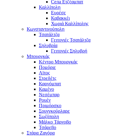
Села Ετζέαμπατ
Καλλίπολη
Ευρέσε
Καβακκέι
Χωριά Καλλίπολης
Κωνσταντινούπολη
Τσατάλτζα
Γειτονιές Τσατάλτζα
Σηλυβρία
Γειτονιές Σηλυβρή
Μπουργκάς
Κέντρο Μπουργκάς
Πομόριε
Αϊτος
Στρεδέτς
Καρνόμπατ
Καμένο
Νεσέμπαρ
Ρουέν
Πριμόρσκο
Σουνγκούρλαρε
Σωζόπολη
Μάλκο Τάρνοβο
Τσάρεβο
Στάρα Ζαγόρα