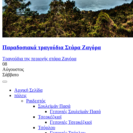
Παραδοσιακά τραγούδια Στάρα Ζαγόρα
Τραγούδια της περιοχής στάρα Ζαγόρα
08
Αύγουστος
Σάββατο
Αρχική Σελίδα
πόλεις
Ραιδεστός
Σουλεϊμάν Πασά
Γειτονιές Σουλεϊμάν Πασά
Τσερκέζκιοϊ
Γειτονιές Τσερκέζκιοϊ
Τσόρλου
Γειτονιές Τσόρλου