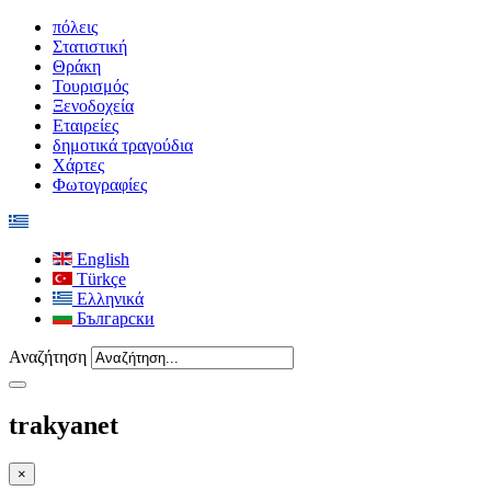
πόλεις
Στατιστική
Θράκη
Τουρισμός
Ξενοδοχεία
Εταιρείες
δημοτικά τραγούδια
Χάρτες
Φωτογραφίες
English
Türkçe
Ελληνικά
Български
Αναζήτηση
trakyanet
×