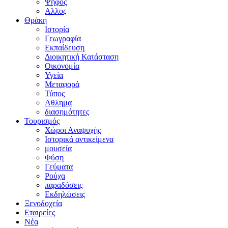
Ψήφος
Αλλος
Θράκη
Ιστορία
Γεωγραφία
Εκπαίδευση
Διοικητική Κατάσταση
Οικονομία
Υγεία
Μεταφορά
Τύπος
Αθλημα
διασημότητες
Τουρισμός
Χώροι Αναψυχής
Ιστορικά αντικείμενα
μουσεία
Φύση
Γεύματα
Ρούχα
παραδόσεις
Εκδηλώσεις
Ξενοδοχεία
Εταιρείες
Νέα