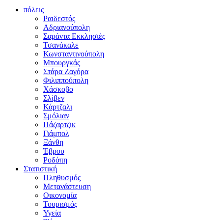
πόλεις
Ραιδεστός
Αδριανούπολη
Σαράντα Εκκλησιές
Τσανάκαλε
Κωνσταντινούπολη
Μπουργκάς
Στάρα Ζαγόρα
Φιλιππούπολη
Χάσκοβο
Σλίβεν
Κάρτζαλι
Σμόλιαν
Πάζαρτζικ
Γιάμπολ
Ξάνθη
Έβρου
Ροδόπη
Στατιστική
Πληθυσμός
Μετανάστευση
Οικονομία
Τουρισμός
Υγεία